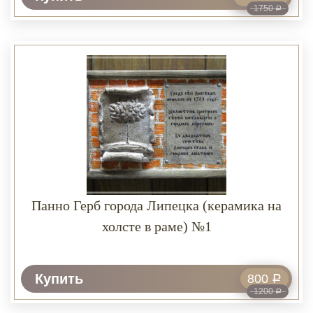
1750
Р
Панно Герб города Липецка (керамика на
холсте в раме) №1
Купить
800
Р
1200
Р