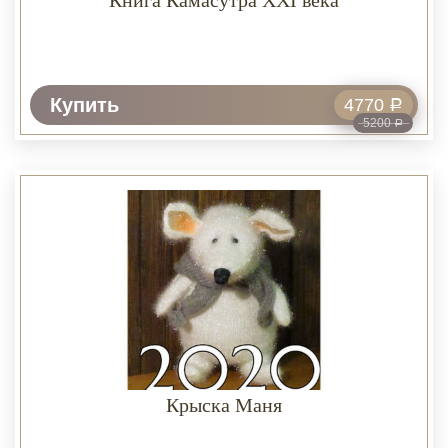
Книга Камасутра ХХI века
Купить
4770
Р
5200
Р
Крыска Маня