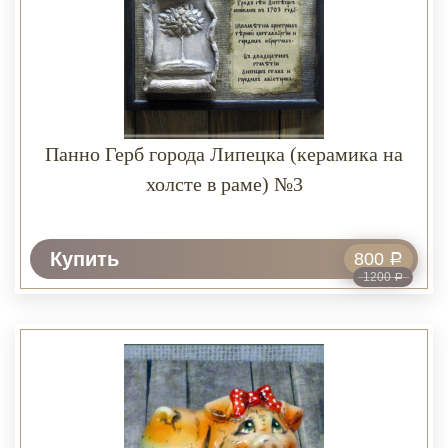
Панно Герб города Липецка (керамика на
холсте в раме) №3
Купить
800
Р
1200
Р