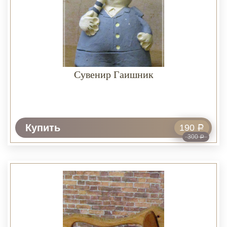
Сувенир Гаишник
Купить
190
Р
300
Р