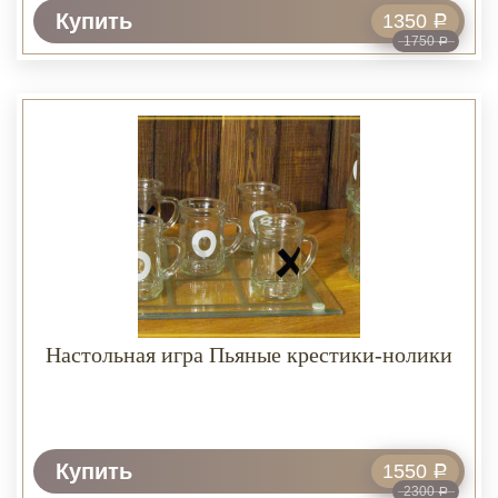
Купить
1350
Р
1750
Р
Настольная игра Пьяные крестики-нолики
Купить
1550
Р
2300
Р