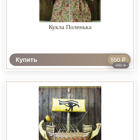
Кукла Поленька
Купить
550
Р
880
Р