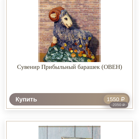
Сувенир Прибыльный барашек (ОВЕН)
Купить
1550
Р
2050
Р