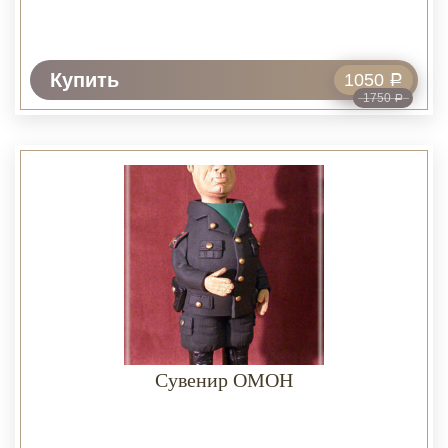
Купить
1050
Р
1750
Р
Сувенир ОМОН