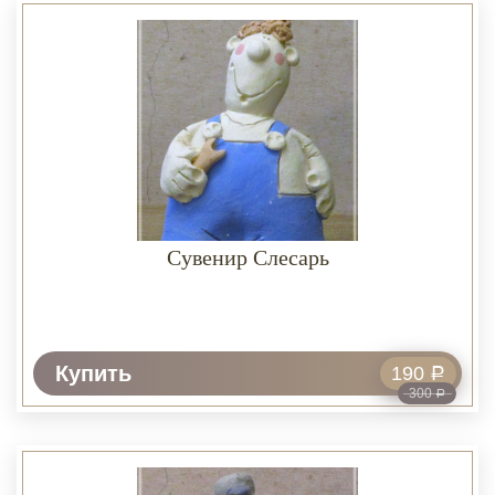
Сувенир Слесарь
Купить
190
Р
300
Р