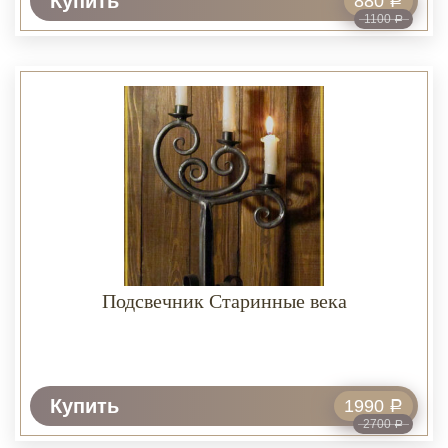
Купить
880
Р
1100
Р
Подсвечник Старинные века
Купить
1990
Р
2700
Р