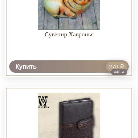
Сувенир Хавронья
Купить
270
Р
440
Р