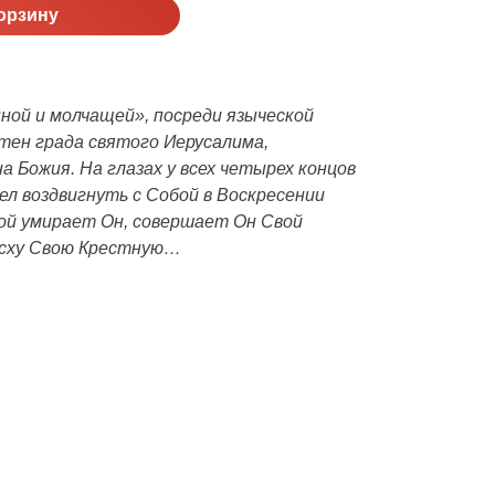
орзину
нной и молчащей», посреди языческой
стен града святого Иерусалима,
 Божия. На глазах у всех четырех концов
ел воздвигнуть с Собой в Воскресении
ой умирает Он, совершает Он Свой
асху Свою Крестную…