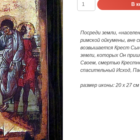
Количество
В к
Икона
Распятие
Христа
Посреди земли, «населе
римской ойкумены, вне 
возвышается Крест Сына
земли, которых Он приш
Своем, смертью Крестн
спасительный Исход, П
размер иконы: 20 х 27 см