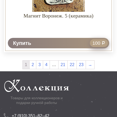
Магнит Воронеж. 5 (керамика)
Купить
100
Р
1
2
3
4
…
21
22
23
→
Товары для коллекционеров и
подарки ручной работы
+7 (910) 351–82–42