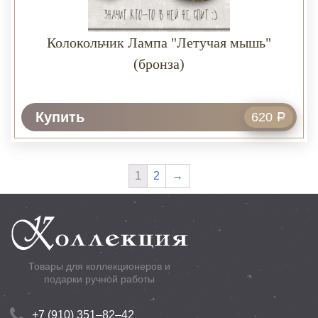
Колокольчик Лампа "Летучая мышь"
(бронза)
Купить
620
Р
1
2
→
Товары для коллекционеров и
подарки ручной работы
+7 (910) 351–82–42