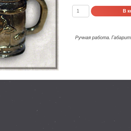
Количество
В к
Напёрсток
Пивная
кружка
с
Ручная работа. Габариты:
русалкой
(бронза)