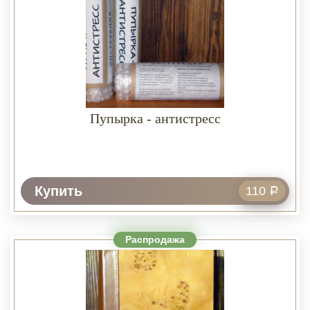
Пупырка - антистресс
Купить
110
Р
Распродажа