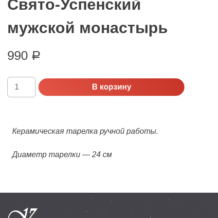
Свято-Успенский
мужской монастырь
990
Р
Количество
В корзину
Тарелка
керамическая
Свято-
Успенский
Керамическая тарелка ручной работы.
мужской
монастырь
Диаметр тарелки — 24 см