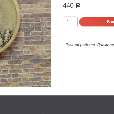
440
Р
Количество
В к
Тарелка
керамическая
Христорождественский
собор,
Ручная работа. Диаметр
г.
Липецк