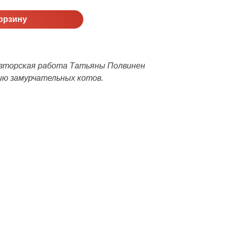
орзину
авторская работа Татьяны Полвинен
ию замурчательных котов.