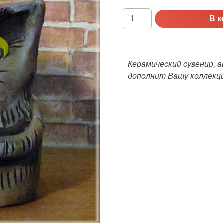
Количество
В к
Сувенир
Котейка
-
любитель
Керамический сувенир, 
бабочек
дополнит Вашу коллекц