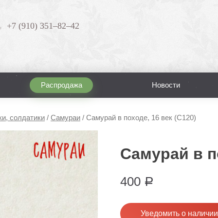
+7 (910) 351–82–42
Распродажа
Новости
ки, солдатики
/
Самураи
/
Самурай в походе, 16 век (С120)
Самурай в по
400
Р
Уведомить о наличии