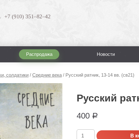
+7 (910) 351–82–42
Распродажа
Новости
ки, солдатики
/
Средние века
/
Русский ратник, 13-14 вв. (св21)
Русский ратн
400
Р
Количество
В к