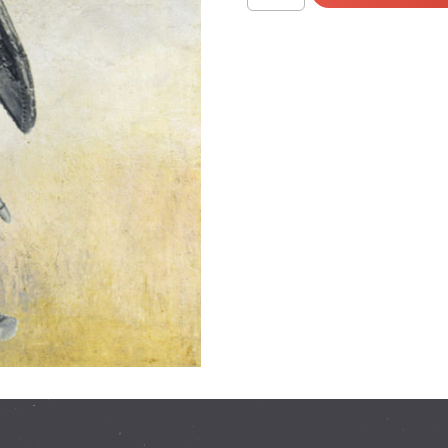
Русский
ратник,
13-
14
вв.
(св21)