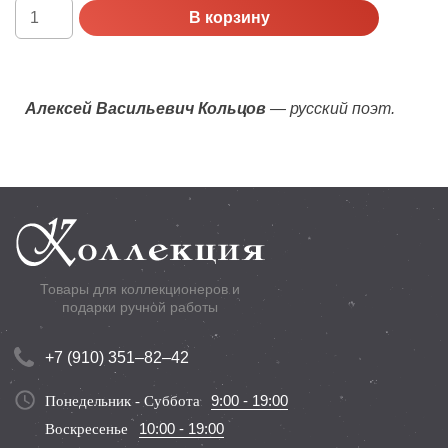
Количество
В корзину
Россия,
Proof,
2009
г.
Алексей Васильевич Кольцов
— русский поэт.
200
лет
со
дня
рождения
А.В.
Кольцова
Товары для коллекционеров и
подарки ручной работы
+7 (910) 351–82–42
9:00 - 19:00
Понедельник - Суббота
10:00 - 19:00
Воскресенье