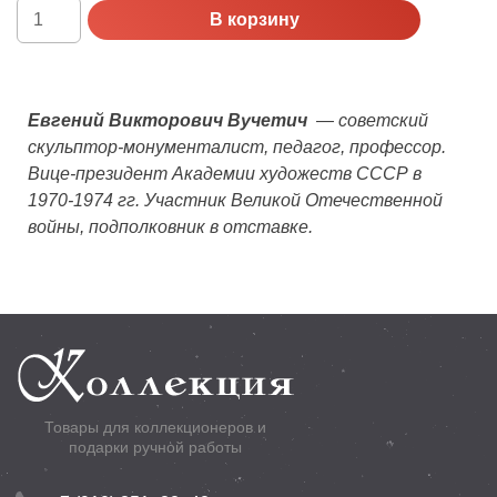
Количество
В корзину
Россия,
Proof,
2008
г.
Евгений Викторович Вучетич
— советский
100
скульптор-монументалист, педагог, профессор.
лет
Вице-президент Академии художеств СССР в
со
1970-1974 гг. Участник Великой Отечественной
дня
войны, подполковник в отставке.
рождения
Е.В.
Вучетича
Товары для коллекционеров и
подарки ручной работы