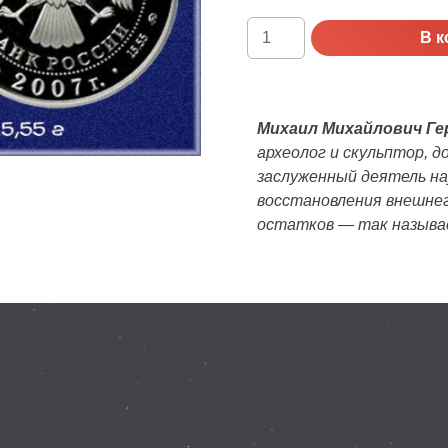
Количество
В к
Россия,
Proof,
2007
г.
Михаил Михайлович Ге
100
археолог и скульптор, д
лет
заслуженный деятель на
со
восстановления внешнег
дня
остатков — так называ
рождения
М.М.
Герасимова