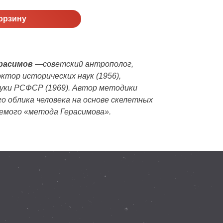
орзину
расимов
—советский антрополог,
октор исторических наук (1956),
уки РСФСР (1969). Автор методики
о облика человека на основе скелетных
емого «метода Герасимова».