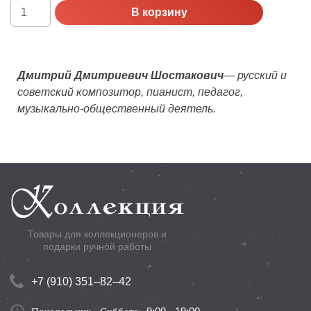
Количество
В корзину
Россия,
Proof,
2006
г.
Дмитрий Дмитриевич Шостакович
— русский и
100
советский композитор, пианист, педагог,
лет
музыкально-общественный деятель.
со
дня
рождения
Д.Д.
Шостаковича
Товары для коллекционеров и
подарки ручной работы
+7 (910) 351–82–42