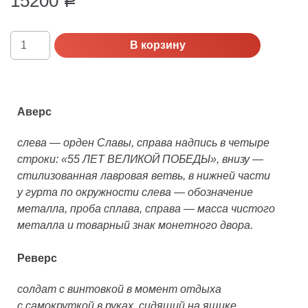
15200
Р
Количество
В корзину
Россия,
Proof,
2000
г.
Аверс
55-
я
слева — орден Славы, справа надпись в четыре
годовщина
строки: «55 ЛЕТ ВЕЛИКОЙ ПОБЕДЫ», внизу —
Победы
стилизованная лавровая ветвь, в нижней части
в
у гурта по окружности слева — обозначение
Великой
металла, проба сплава, справа — масса чистого
Отечественной
металла и товарный знак монетного двора.
войне
1941-
Реверс
1945
гг
солдат с винтовкой в момент отдыха
с самокруткой в руках, сидящий на ящике,