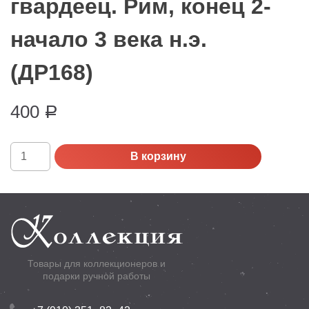
гвардеец. Рим, конец 2-
начало 3 века н.э.
(ДР168)
400
Р
Количество
В корзину
Преторианский
гвардеец.
Рим,
конец
2-
начало
Товары для коллекционеров и
3
подарки ручной работы
века
н.э.