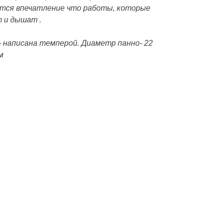
ётся впечатление что работы, которые
т и дышат .
»
написана темперой. Диаметр панно- 22
м