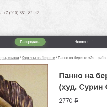
+7 (910) 351–82–42
Распродажа
Новости
еры, свитки
/
Картины на бересте
/
Панно на бересте «Эх, грибоч
Панно на бе
(худ. Сурин 
2770
Р