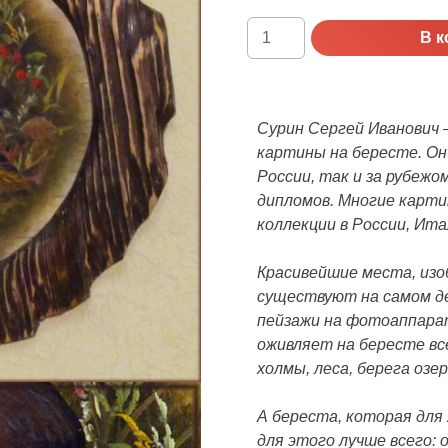
Количество
В к
Панно
на
бересте
"Эх,
Сурин Сергей Иванович 
грибочки"
картины на бересте. Он
(худ.
России, так и за рубеж
Сурин
дипломов. Многие карти
С.И.)
коллекции в России, Ита
Красивейшие места, изо
существуют на самом де
пейзажи на фотоаппарат
оживляет на бересте все
холмы, леса, берега озер
А береста, которая для
для этого лучше всего: