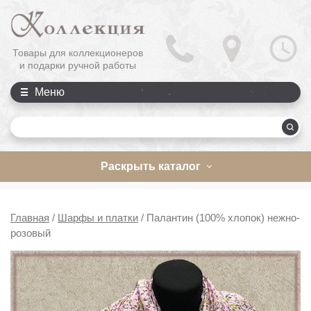
Товары для коллекционеров
и подарки ручной работы
Меню
П
Раскрыть каталог
Главная
/
Шарфы и платки
/
Палантин (100% хлопок) нежно-
розовый