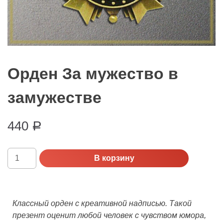
Орден За мужество в
замужестве
440
Р
Количество
В корзину
Орден
За
мужество
в
Классный орден с креативной надписью. Такой
замужестве
презент оценит любой человек с чувством юмора,