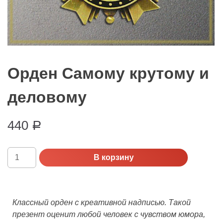
Орден Самому крутому и
деловому
440
Р
Количество
В корзину
Орден
Самому
крутому
и
Классный орден с креативной надписью. Такой
деловому
презент оценит любой человек с чувством юмора,