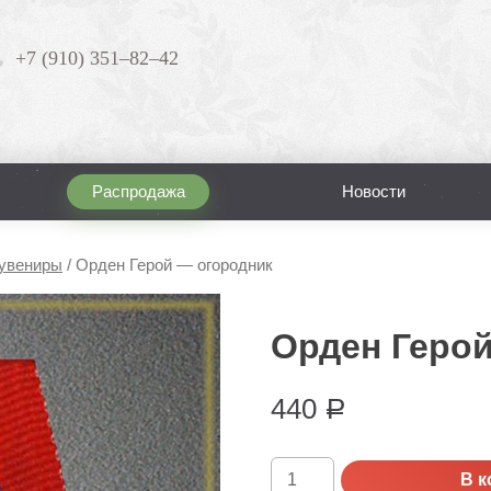
+7 (910) 351–82–42
Распродажа
Новости
увениры
/
Орден Герой — огородник
Орден Геро
440
Р
Количество
В к