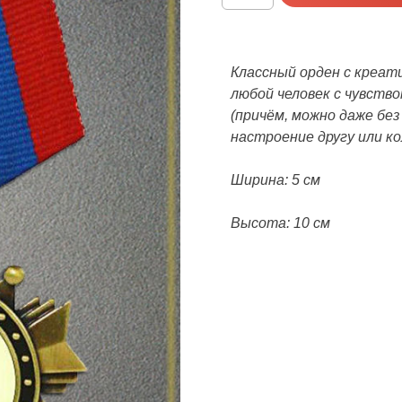
Орден
Герой
-
огородник
Классный орден с креат
любой человек с чувств
(причём, можно даже бе
настроение другу или ко
Ширина: 5 см
Высота: 10 см