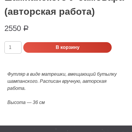
(авторская работа)
2550
Р
Количество
В корзину
Футляр
для
бутылки
шампанского
Футляр в виде матрешки, вмещающий бутылку
У
шампанского. Расписан вручную, авторская
самовара
работа.
(авторская
работа)
Высота — 36 см