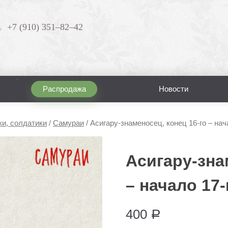
+7 (910) 351–82–42
Распродажа
Новости
ки, солдатики
/
Самураи
/
Асигару-знаменосец, конец 16-го – нача
Асигару-зна
– начало 17-
400
Р