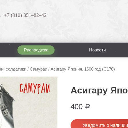
+7 (910) 351–82–42
Распродажа
Новости
ки, солдатики
/
Самураи
/
Асигару Япония, 1600 год (С170)
Асигару Япон
400
Р
Уведомить о наличии