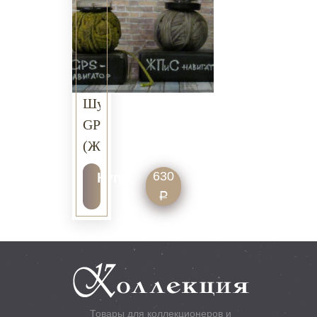
Шуточный
GPS
(ЖПиС)
-
630
Купить
навигатор
Р
Товары для коллекционеров и