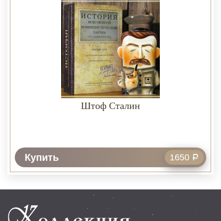
Штоф Сталин
Купить
1650
Р