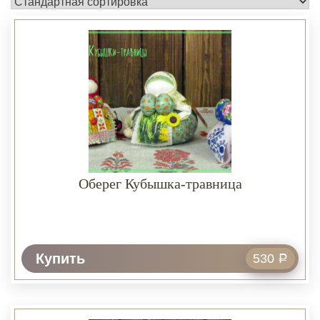
Оберег Кубышка-травница
Купить
530
Р