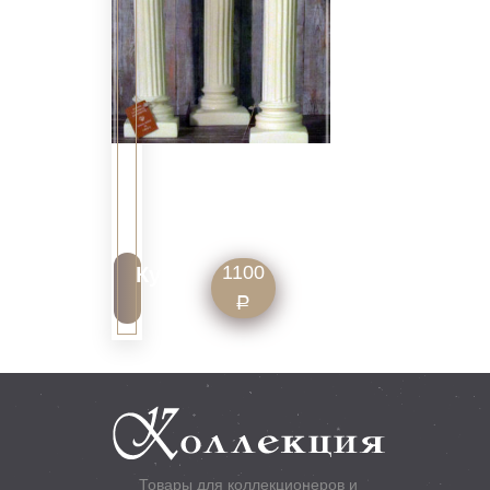
Сувенир
Колонна
22
см
1100
Купить
Р
Товары для коллекционеров и