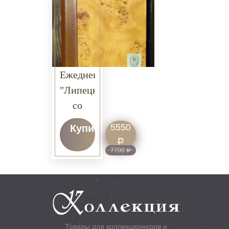
Ежедневник
"Липецк"
со
сменным
5550
Купить
блоком
Р
(срез
7700
Р
тополя)
Товары для коллекционеров и