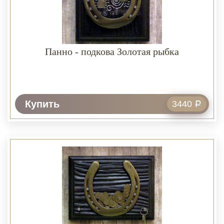
Панно - подкова Золотая рыбка
Купить
3440
Р