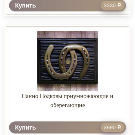
Купить
3330
Р
Панно Подковы приумножающие и
оберегающие
Купить
3990
Р