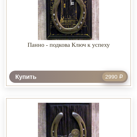
Панно - подкова Ключ к успеху
Купить
2990
Р