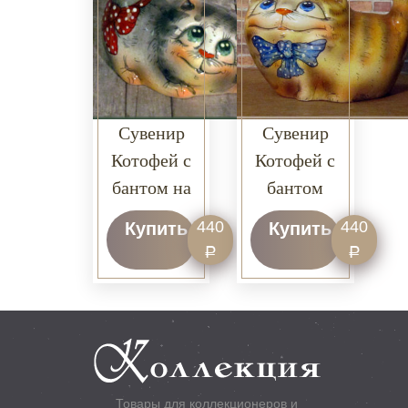
Сувенир
Сувенир
Котофей с
Котофей с
бантом на
бантом
хвостике
440
440
Купить
Купить
Р
Р
Товары для коллекционеров и