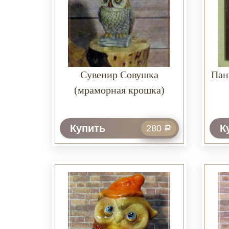
Сувенир Совушка
Пан
(мраморная крошка)
Купить
К
280
Р