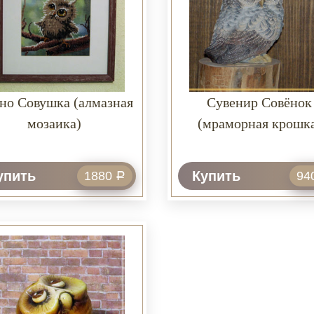
но Совушка (алмазная
Сувенир Совёнок
мозаика)
(мраморная крошк
упить
Купить
1880
94
Р