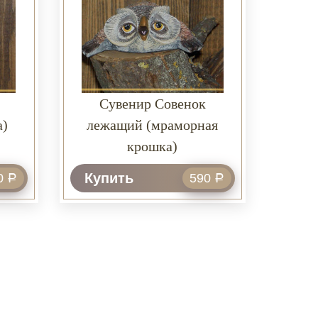
Сувенир Совенок
а)
лежащий (мраморная
крошка)
Купить
0
590
Р
Р