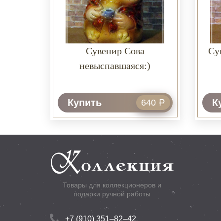
Сувенир Сова
Су
невыспавшаяся:)
Купить
К
640
Р
Товары для коллекционеров и
подарки ручной работы
+7 (910) 351–82–42