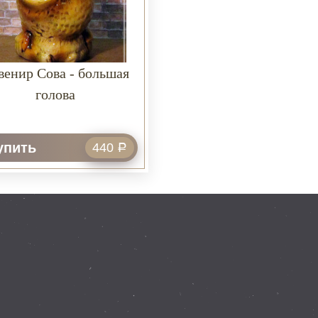
венир Сова - большая
голова
упить
440
Р