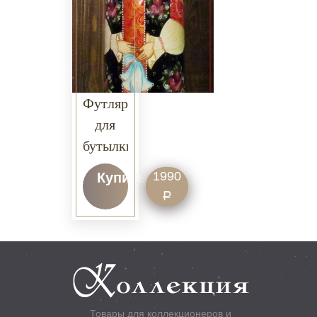
Футляр
для
бутылки
Русская
1990
Купить
краса
Р
(авторская
работа)
Товары для коллекционеров и