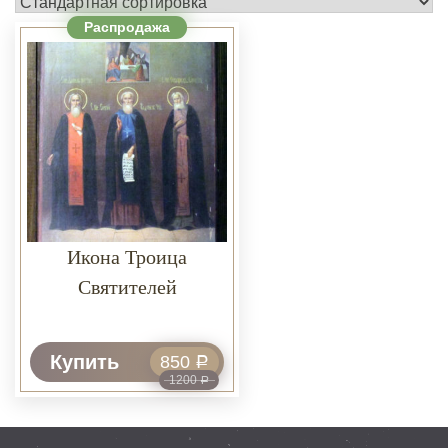
Распродажа
Икона Троица
Святителей
Купить
850
Р
1200
Р