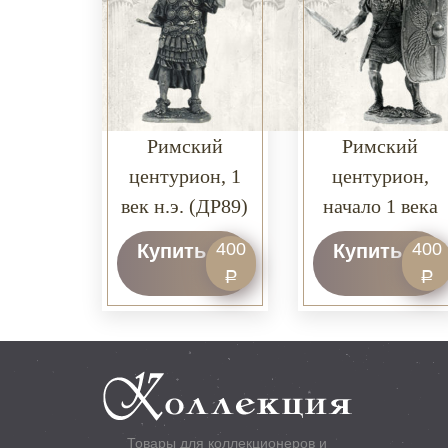
Римский
Римский
центурион, 1
центурион,
век н.э. (ДР89)
начало 1 века
н.э. (ДР77)
400
400
Купить
Купить
Р
Р
Товары для коллекционеров и